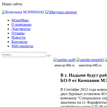
Наши сайты
МэриМакс
О компании
Документы
Отзывы
Новости
Контакты
Web проекты
www.sp-49d.ru
www.bmp-045.ru
В г. Надыме будут ра
БО-9 от Компании 
В Сентябре 2012 года комп
двух буровых установок БО
компании "Специальное упра
заказчика на ст. Фарафонть
сваебойного копра СП-49 о