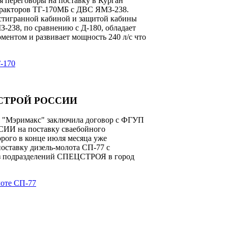
я переговоры на поставку в Курган
ракторов ТГ-170МБ с ДВС ЯМЗ-238.
стигранной кабиной и защитой кабины
238, по сравнению с Д-180, обладает
ентом и развивает мощность 240 л/с что
Г-170
ЦСТРОЙ РОССИИ
я "Мэримакс" заключила договор с ФГУП
 на поставку сваебойного
орого в конце июля месяца уже
оставку дизель-молота СП-77 с
из подразделений СПЕЦСТРОЯ в город
лоте СП-77