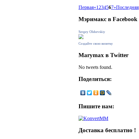
Первая
«
1
2
3
4
5
6
7
»
Последняя
Мэримакс
в Facebook
Sergey Olshevskiy
Создайте свою визитку
Marymax
в Twitter
No tweets found.
Поделиться:
Пишите
нам:
Доставка
бесплатно !