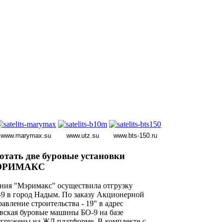
www.marymax.su
www.utz.su
www.bts-150.ru
ботать две буровые установки
МЭРИМАКС
ания "Мэримакс" осуществила отгрузку
-9 в город Надым. По заказу Акционерной
вление строительства - 19" в адрес
евская буровые машины БО-9 на базе
тгружены на ЖД платформе. В комплекте с