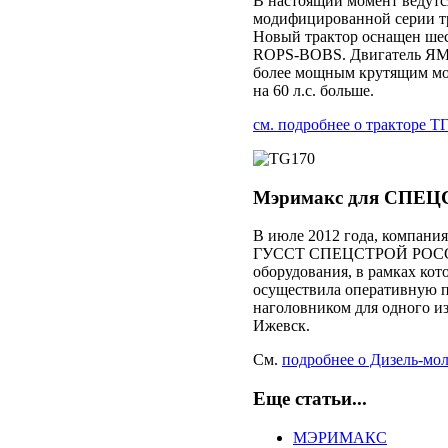
В настоящий момент ведутс
модифицированной серии т
Новый трактор оснащен ше
ROPS-BOBS. Двигатель ЯМЗ-
более мощным крутящим мом
на 60 л.с. больше.
см. подробнее о тракторе Т
Мэримакс для СПЕ
В июле 2012 года, компани
ГУССТ СПЕЦСТРОЙ РОССИИ
оборудования, в рамках кот
осуществила оперативную п
наголовником для одного 
Ижевск.
См.
подробнее о Дизель-мо
Еще статьи...
МЭРИМАКС